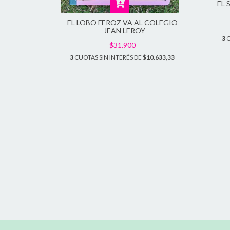
S -
EL
EL LOBO FEROZ VA AL COLEGIO
4.666,67
- JEAN LEROY
3
C
$31.900
3
CUOTAS SIN INTERÉS DE
$10.633,33