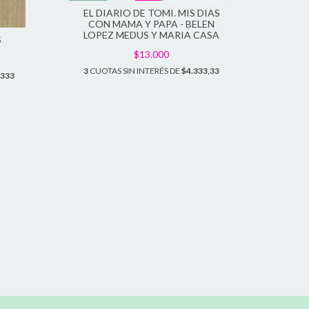
DIAR
EL DIARIO DE TOMI. MIS DIAS
CON MAMA Y PAPA - BELEN
LOPEZ MEDUS Y MARIA CASA
S
3
CU
$13.000
3
CUOTAS SIN INTERÉS DE
$4.333,33
.333