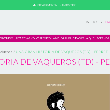
CREAR CUENTA
INICIAR SESIÓN
INICIO
PR
IENVENIDO.... SI YA TE VAS VOLVÉ PRONTO. LA MEJOR PUBLICIDAD ES LA QUE HACÉS VOS 
oductos
/
UNA GRAN HISTORIA DE VAQUEROS (TD) - PERRET,
RIA DE VAQUEROS (TD) - P