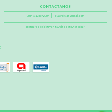
CONTACTANOS
005491134572007
cuatroislas@gmail.com
Bernardo de irigoyen 660 piso 5 dto A Escobar
R