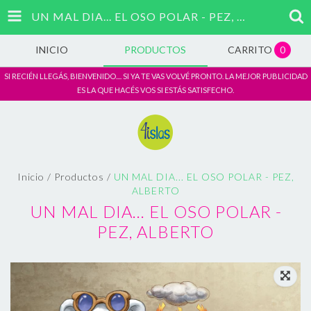
UN MAL DIA... EL OSO POLAR - PEZ, ALBERTO
INICIO
PRODUCTOS
CARRITO
0
SI RECIÉN LLEGÁS, BIENVENIDO.... SI YA TE VAS VOLVÉ PRONTO. LA MEJOR PUBLICIDAD
ES LA QUE HACÉS VOS SI ESTÁS SATISFECHO.
Inicio
/
Productos
/
UN MAL DIA... EL OSO POLAR - PEZ,
ALBERTO
UN MAL DIA... EL OSO POLAR -
PEZ, ALBERTO