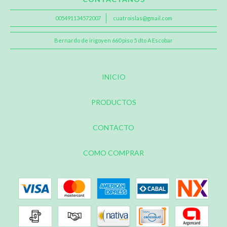
005491134572007
cuatroislas@gmail.com
Bernardo de irigoyen 660 piso 5 dto A Escobar
INICIO
PRODUCTOS
CONTACTO
COMO COMPRAR