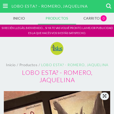
LOBO ESTA? - ROMERO, JAQUELINA
INICIO
PRODUCTOS
CARRITO
0
SI RECIÉN LLEGÁS, BIENVENIDO.... SI YA TE VAS VOLVÉ PRONTO. LA MEJOR PUBLICIDAD
ES LA QUE HACÉS VOS SI ESTÁS SATISFECHO.
Inicio
/
Productos
/
LOBO ESTA? - ROMERO, JAQUELINA
LOBO ESTA? - ROMERO,
JAQUELINA