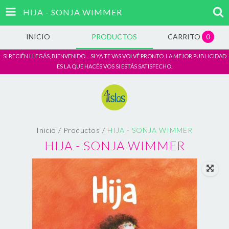
HIJA - SONJA WIMMER
INICIO
PRODUCTOS
CARRITO
0
SI RECIÉN LLEGÁS, BIENVENIDO.... SI YA TE VAS VOLVÉ PRONTO. LA MEJOR PUBLICIDAD
ES LA QUE HACÉS VOS SI ESTÁS SATISFECHO.
Inicio
/
Productos
/
HIJA - SONJA WIMMER
HIJA - SONJA WIMMER