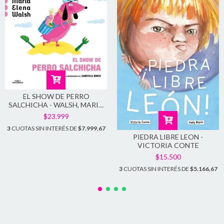
EL SHOW DE PERRO
SALCHICHA - WALSH, MARIA
ELENA
$23.999
3
CUOTAS SIN INTERÉS DE
$7.999,67
PIEDRA LIBRE LEON -
VICTORIA CONTE
$15.500
3
CUOTAS SIN INTERÉS DE
$5.166,67